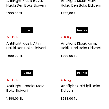
AntiFight Klasik Beyaz
AntiFight Klasik Mavi
Hakiki Deri Boks Eldiveni
Hakiki Deri Boks Eldiveni
leri
1.999,00 TL
1.999,00 TL
i
Tükendi
Tükendi
Anti Fight
Anti Fight
AntiFight Klasik Altın
AntiFight Klasik Kırmızı
Hakiki Deri Boks Eldiveni
Hakiki Deri Boks Eldiveni
1.999,00 TL
1.999,00 TL
Tükendi
Tükendi
Anti Fight
Anti Fight
AntiFight Special Mavi
Antifight Gold ipli Boks
Boks Eldiveni
Eldiveni
1.499,00 TL
1.599,00 TL