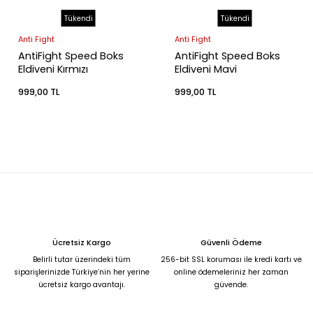
Tükendi
Tükendi
Anti Fight
Anti Fight
AntiFight Speed Boks
AntiFight Speed Boks
Eldiveni Kırmızı
Eldiveni Mavi
999,00 TL
999,00 TL
Ücretsiz Kargo
Güvenli Ödeme
Belirli tutar üzerindeki tüm
256-bit SSL koruması ile kredi kartı ve
siparişlerinizde Türkiye’nin her yerine
online ödemeleriniz her zaman
ücretsiz kargo avantajı.
güvende.