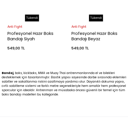
Tükendi
Tükendi
Anti Fight
Anti Fight
Profesyonel Hazır Boks
Profesyonel Hazır Boks
Bandajı Siyah
Bandajı Beyaz
549,00 TL
549,00 TL
Bandaj
, boks, kickboks, MMA ve Muay Thai antrenmanlarında el ve bilekleri
desteklemek için tasarlanmıştır. Elastik yapısı sayesinde darbe sırasında eklemleri
sabitler ve sakatlanma riskini azaltmaya yardımcı olur. Dayanıklı dokuma yapısı,
cırtlı sabitleme sistemi ve farklı metre seçenekleriyle hem amatör hem profesyonel
sporcular için idealdir. Antrenman ve müsabaka öncesi güvenli bir temel için tüm
boks bandajı modelleri bu kategoride.