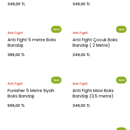
349,00 TL
349,00 TL
leri
Yeni
Yeni
Anti Fight
Anti Fight
i
Anti Fight 5 metre Boks
Anti Fight Çocuk Boks
Bandajı
Bandajı ( 2 Metre)
399,00 TL
249,00 TL
Yeni
Yeni
Anti Fight
Anti Fight
Punisher 5 Metre Siyah
Anti Fight Mavi Boks
Boks Bandajı
Bandajı (3,5 metre)
599,00 TL
349,00 TL