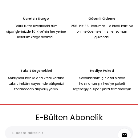
Ücretsiz Kargo
Güvenli Ödeme
Belirli tutar üzerindeki tüm
256-bit SSL koruması ile kredi kartı ve
siparişlerinizde Türkiye’nin her yerine
online ödemeleriniz her zaman
ücretsiz kargo avantajı.
güvende.
Taksit Seçenekleri
Hediye Paketi
Anlaşmalı bankalarla kredi kartına
Sevdikleriniz için özel olarak
taksit imkânı sayesinde bütçenizi
hazırlanan şık hediye paketi
zorlamadan alışveriş yapın.
seçeneğiyle siparişinizi tamamlayın.
E-Bülten Abonelik