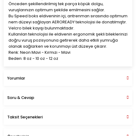
Önceden şekillendirilmiş tek parça köpük dolgu,
vuruşlarınızın optimum şekilde emilmesini sağlar.
Bu Speed boks eldiveninin içi, antrenman sırasında optimum
nem düzeyi sağlayan AEROREADY teknolojisi ile donatılmıştır.
Velcro bilek kayışı bulunmaktadır.
Kullanılan teknolojisi ile eldivenin ergonomik şekli bileklerinizi
doğru vuruş pozisyonuna getirerek daha etkili yumruğa
olanak sağlarken ve korunmayı üst düzeye çıkarır.
Renk: Neon Mavi - Kırmızı - Mavi
Beden: 8 oz - 10 oz - 12 oz
Yorumlar
Soru & Cevap
Bu ürüne ilk yorumu siz yapın!
Taksit Seçenekleri
Yorum Yaz