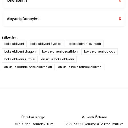
Önerileriniz
Soru Sor
Bu ürünün fiyat bilgisi, resim, ürün açıklamalarında ve diğer
Alışveriş Deneyimi
konularda yetersiz gördüğünüz noktaları öneri formunu
kullanarak tarafımıza iletebilirsiniz.
Bandajlar çok güzel
Görüş ve önerileriniz için teşekkür ederiz.
Etiketler :
M... T... | 13/07/2024
boks eldiveni
boks eldiveni fiyatları
boks eldiveni oz nedir
Ürün resmi kalitesiz, bozuk veya görüntülenemiyor.
boks eldiveni dragon
boks eldiveni decathlon
boks eldiveni adidas
Ürün açıklamasında eksik bilgiler bulunuyor.
boks eldiveni kırmızı
en ucuz boks eldiveni
Deneyimini Paylaş
Ürün bilgilerinde hatalar bulunuyor.
en ucuz adidas boks eldivenleri
en ucuz boks torbası eldiveni
Ürün fiyatı diğer sitelerden daha pahalı.
Bu ürüne benzer farklı alternatifler olmalı.
Ücretsiz Kargo
Güvenli Ödeme
Gönder
Belirli tutar üzerindeki tüm
256-bit SSL koruması ile kredi kartı ve