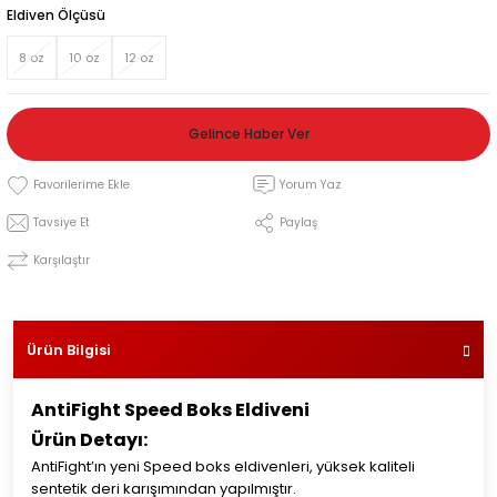
Eldiven Ölçüsü
leri
8 oz
10 oz
12 oz
Gelince Haber Ver
i
Yorum Yaz
Tavsiye Et
Paylaş
Karşılaştır
Ürün Bilgisi
AntiFight Speed Boks Eldiveni
Ürün Detayı:
AntiFight’ın yeni Speed boks eldivenleri, yüksek kaliteli
sentetik deri karışımından yapılmıştır.