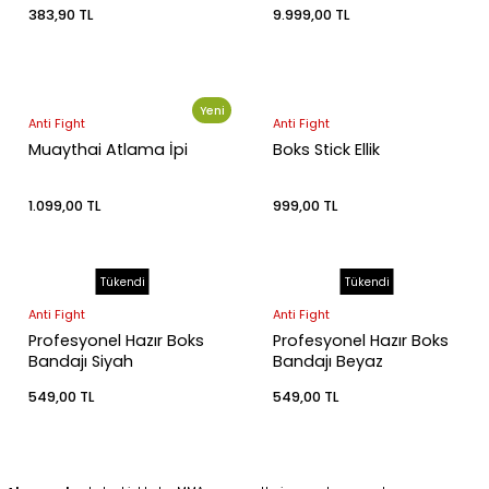
Çorap
383,90 TL
9.999,00 TL
leri
Yeni
Anti Fight
Anti Fight
i
Muaythai Atlama İpi
Boks Stick Ellik
1.099,00 TL
999,00 TL
Tükendi
Tükendi
Anti Fight
Anti Fight
Profesyonel Hazır Boks
Profesyonel Hazır Boks
Bandajı Siyah
Bandajı Beyaz
549,00 TL
549,00 TL