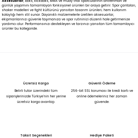
Aksesuarlar
, boks, kickboks, MMA ve muay thai sporcularının antrenman ve
günlük yaşamını tamamlayan fonksiyonel ürünleri bir araya getirir. Spor çantaları,
shaker modelleri ve fight kültürünü yansıtan tasarım ürünleri; hem kullanım
kolaylığı hem stil sunar. Dayanıklı malzemelerle üretilen aksesuarlar,
ekipmanlarınızı güvenle taşımanıza ve spor rutininizi düzenli hale getirmenize
yardımcı olur. Performansınızı destekleyen ve tarzınızı yansıtan tüm tamamlayıcı
ürünler bu kategoride.
Ücretsiz Kargo
Güvenli Ödeme
Belirli tutar üzerindeki tüm
256-bit SSL koruması ile kredi kartı ve
siparişlerinizde Türkiye’nin her yerine
online ödemeleriniz her zaman
ücretsiz kargo avantajı.
güvende.
Taksit Seçenekleri
Hediye Paketi