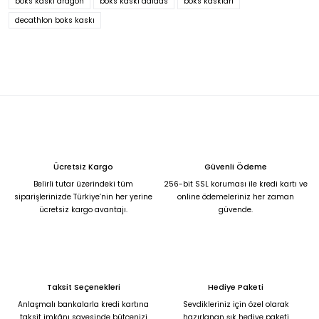
boks kaskı dragon
boks kaskı adidas
boks kaskları
Ürün fiyatı diğer sitelerden daha pahalı.
decathlon boks kaskı
Bu ürüne benzer farklı alternatifler olmalı.
Gönder
Ücretsiz Kargo
Güvenli Ödeme
Belirli tutar üzerindeki tüm
256-bit SSL koruması ile kredi kartı ve
siparişlerinizde Türkiye’nin her yerine
online ödemeleriniz her zaman
ücretsiz kargo avantajı.
güvende.
Taksit Seçenekleri
Hediye Paketi
Anlaşmalı bankalarla kredi kartına
Sevdikleriniz için özel olarak
taksit imkânı sayesinde bütçenizi
hazırlanan şık hediye paketi