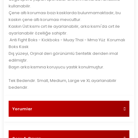
kullanabilir.
Çene altı koruması bazı kasklarda bulunmamaktadır, bu
kaskın çene altı koruması mevcuttur.
Kaskın Üst kısmı cırt ile ayarlanabilir, arka kısmı'da cırt ile
ayarlanabilir özelliğe sahiptir.
Anti Fight Boks - Kickboks - Muay Thai - Mma Yüz Korumalı
Boks Kask
Dış yüzeyi, Orjinal deri görünümlü Sentetik deriden imal
edilmiştir.
Başın arka kısmına koruyucu yastık konulmuştur.
Tek Bedendir.
Small, Medium, Large ve XL ayarlanabilir
bedendir.
Yorumlar
Bu ürüne ilk yorumu siz yapın!