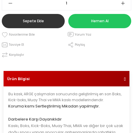
leri
Sepete Ekle
Hemen Al
Yorum Yaz
i
Tavsiye Et
Paylaş
Karşılaştır
Ürün Bilgisi
Bu kask, ARGE çalışmaları sonucunda geliştirilmiş en son Boks,
Kick-boks, Muay Thai ve MMA kaskı modellerindendir.
Koruma kısmı Sertleştirilmiş Mikadan yapılmıştır.
Darbelere Karşı Dayanıklıdır
Kaskı, Boks, Kick-Boks, Muay Thai, MMA ve diğer bir çok uzak
doğu sporu yapan sporcular antrenmanlarda rahatlıkla