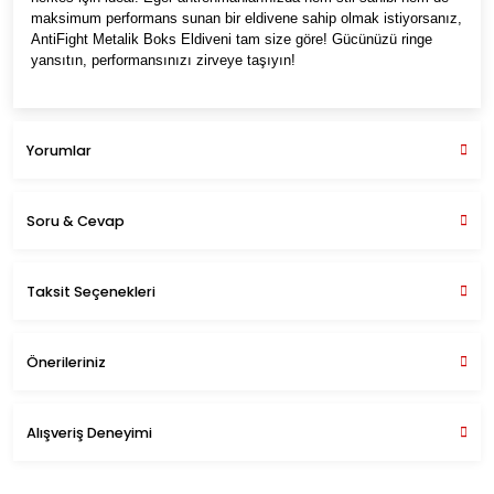
maksimum performans sunan bir eldivene sahip olmak istiyorsanız,
AntiFight Metalik Boks Eldiveni tam size göre! Gücünüzü ringe
yansıtın, performansınızı zirveye taşıyın!
Yorumlar
Soru & Cevap
Bu ürüne ilk yorumu siz yapın!
Taksit Seçenekleri
Yorum Yaz
Önerileriniz
Soru Sor
Bu ürünün fiyat bilgisi, resim, ürün açıklamalarında ve diğer
Alışveriş Deneyimi
konularda yetersiz gördüğünüz noktaları öneri formunu
kullanarak tarafımıza iletebilirsiniz.
Bandajlar çok güzel
Görüş ve önerileriniz için teşekkür ederiz.