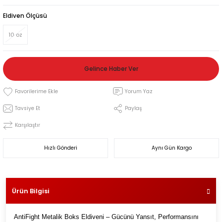
leri
Eldiven Ölçüsü
10 oz
i
Gelince Haber Ver
Yorum Yaz
Tavsiye Et
Paylaş
Karşılaştır
Hızlı Gönderi
Aynı Gün Kargo
Ürün Bilgisi
AntiFight Metalik Boks Eldiveni – Gücünü Yansıt, Performansını