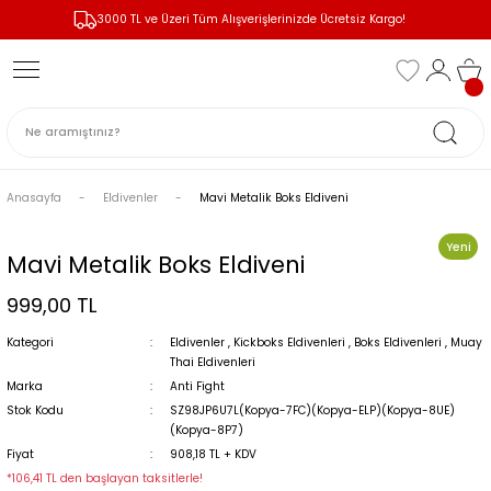
3000 TL ve Üzeri Tüm Alışverişlerinizde Ücretsiz Kargo!
Geri Dön
Geri Dön
Geri Dön
Geri Dön
Geri Dön
Geri Dön
r
r
 ve Güç
ERKEK GİYİM
KADIN GİYİM
ÇOCUK GİYİM
ŞORTLAR
i
ları
Erkek Tişört
Kadin Tişört
Çocuk Atlet
Kickboks Şortları
nleri
arı | Kasklar
Erkek Kapişonlu
Kadın Kapişonlu
Muay Thai Şortları
Anasayfa
Eldivenler
Mavi Metalik Boks Eldiveni
Yeni
venleri
ar
Erkek Şortları
Kadın Şortları
MMA Şortları
Mavi Metalik Boks Eldiveni
999,00 TL
i
uyucuları
Erkek Atlet
Kadın Atlet
Kategori
Eldivenler
,
Kickboks Eldivenleri
,
Boks Eldivenleri
,
Muay
pmanları
Erkek Eşofman
Kadın Eşofman
Thai Eldivenleri
Marka
Anti Fight
onları
Erkek Kazak/Triko
Stok Kodu
SZ98JP6U7L(Kopya-7FC)(Kopya-ELP)(Kopya-8UE)
(Kopya-8P7)
Fiyat
908,18 TL + KDV
*106,41 TL den başlayan taksitlerle!