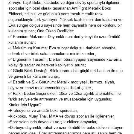
Zirveye Taşı! Boks, kickboks ve diğer dövüş sporlarıyla ilgilenen
sporcular için özel olarak tasarlanan AntiFight Metalik Boks
Eldiveni, stilinizi ve gücünüzü yansıtacak metalik renk
seçenekleriyle fark yaratıyor! Yüksek kaliteli suni deri kaplama ve
Eva sünger dolgusu sayesinde hem dayanıklı hem de konforlu bir
kullanım sunar.; Öne Çıkan Özellikler:
✅ Premium Malzeme: Dayanıklı suni deri yüzeyi ile uzun ömürlü
kullanım sunar.;
✅ Maksimum Koruma: Eva sünger dolgusu, darbeleri absorbe
ederek el ve bilek sakatlanmalarını minimize eder.;
✅ Ergonomik Tasarım: Ele tam oturan yapısı sayesinde kavrama
kolaylığı sağlar ve hareket kabiliyetini artırır.;
✅ Güçlü Bilek Desteği: Bilek kısmındaki güçlü cırt bantları ile sıkı
ve güvenli bir kullanım sunar.;
✅ Estetik ve Şık Görünüm: Metalik mor, yeşil, kırmızı, siyah,
beyaz ve mavi renk seçenekleriyle dikkat çeker.;
✅ Farklı Beden Seçenekleri: 10oz ve 12oz ağırlık alternatifleri ile
farklı seviyelerde antrenman ve müsabakalar için uygundur.;
Kimler İçin Uygun?
•Profesyonel ve amatör boks sporcuları,
•Kickboks, Muay Thai, MMA ve dövüş sporları ile ilgilenenler,
•Spor salonunda dayanıklı ve şık eldiven arayanlar,
•Darbeye dayanıklı, rahat ve uzun ömürlü bir boks eldiveni isteyen
herkes için ideal! Eğer antrenmanlarınızda hem stil sahibi hem de