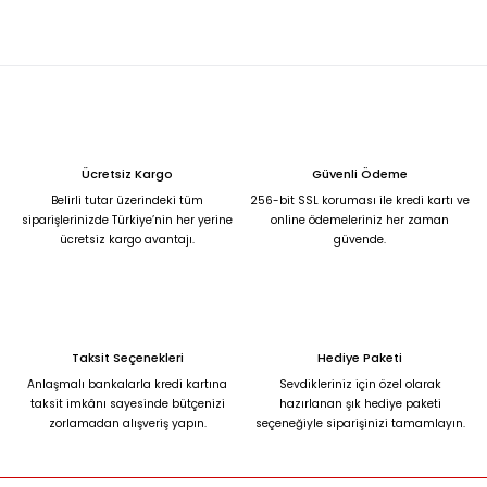
M... T... | 13/07/2024
Ürün resmi kalitesiz, bozuk veya görüntülenemiyor.
Ürün açıklamasında eksik bilgiler bulunuyor.
Deneyimini Paylaş
Ürün bilgilerinde hatalar bulunuyor.
Ürün fiyatı diğer sitelerden daha pahalı.
Ücretsiz Kargo
Güvenli Ödeme
Bu ürüne benzer farklı alternatifler olmalı.
Belirli tutar üzerindeki tüm
256-bit SSL koruması ile kredi kartı ve
siparişlerinizde Türkiye’nin her yerine
online ödemeleriniz her zaman
ücretsiz kargo avantajı.
güvende.
Gönder
Taksit Seçenekleri
Hediye Paketi
Anlaşmalı bankalarla kredi kartına
Sevdikleriniz için özel olarak
taksit imkânı sayesinde bütçenizi
hazırlanan şık hediye paketi
zorlamadan alışveriş yapın.
seçeneğiyle siparişinizi tamamlayın.