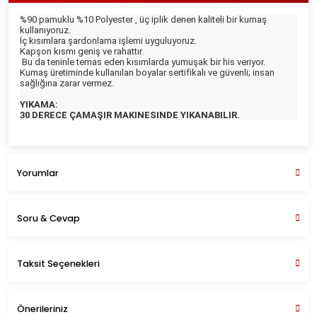
%90 pamuklu %10 Polyester , üç iplik denen kaliteli bir kumaş
kullanıyoruz.
İç kısımlara şardonlama işlemi uyguluyoruz.
Kapşon kısmı geniş ve rahattır.
Bu da teninle temas eden kısımlarda yumuşak bir his veriyor.
Kumaş üretiminde kullanılan boyalar sertifikalı ve güvenli; insan
sağlığına zarar vermez.
YIKAMA:
30 DERECE ÇAMAŞIR MAKINESINDE YIKANABILIR.
Yorumlar
Soru & Cevap
Bu ürüne ilk yorumu siz yapın!
Taksit Seçenekleri
Yorum Yaz
Önerileriniz