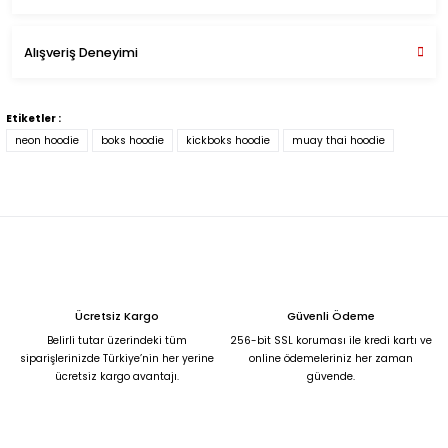
Soru Sor
Bu ürünün fiyat bilgisi, resim, ürün açıklamalarında ve diğer
Alışveriş Deneyimi
konularda yetersiz gördüğünüz noktaları öneri formunu
kullanarak tarafımıza iletebilirsiniz.
Bandajlar çok güzel
Görüş ve önerileriniz için teşekkür ederiz.
Etiketler :
M... T... | 13/07/2024
neon hoodie
boks hoodie
kickboks hoodie
muay thai hoodie
Ürün resmi kalitesiz, bozuk veya görüntülenemiyor.
Ürün açıklamasında eksik bilgiler bulunuyor.
Deneyimini Paylaş
Ürün bilgilerinde hatalar bulunuyor.
Ürün fiyatı diğer sitelerden daha pahalı.
Bu ürüne benzer farklı alternatifler olmalı.
Ücretsiz Kargo
Güvenli Ödeme
Belirli tutar üzerindeki tüm
256-bit SSL koruması ile kredi kartı ve
siparişlerinizde Türkiye’nin her yerine
online ödemeleriniz her zaman
ücretsiz kargo avantajı.
güvende.
Gönder