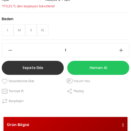
*170,32 TL den başlayan taksitlerle!
leri
Beden
L
M
S
XL
i
Sepete Ekle
Hemen Al
Yorum Yaz
Tavsiye Et
Paylaş
Karşılaştır
Ürün Bilgisi