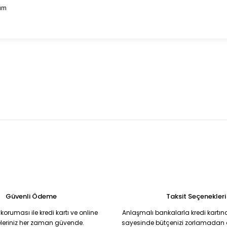
rım
 konularda yetersiz gördüğünüz noktaları öneri formunu kullanarak taraf
Bu ürüne ilk yorumu siz yapın!
Yorum Yaz
Soru Sor
Güvenli Ödeme
Taksit Seçenekleri
koruması ile kredi kartı ve online
Anlaşmalı bankalarla kredi kartına
eriniz her zaman güvende.
sayesinde bütçenizi zorlamadan al