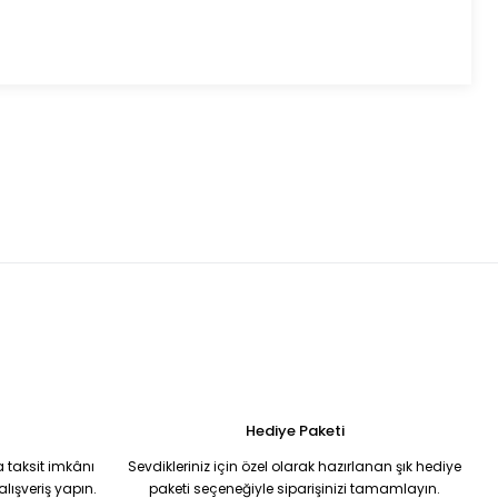
ımıza iletebilirsiniz.
Hediye Paketi
 taksit imkânı
Sevdikleriniz için özel olarak hazırlanan şık hediye
ışveriş yapın.
paketi seçeneğiyle siparişinizi tamamlayın.