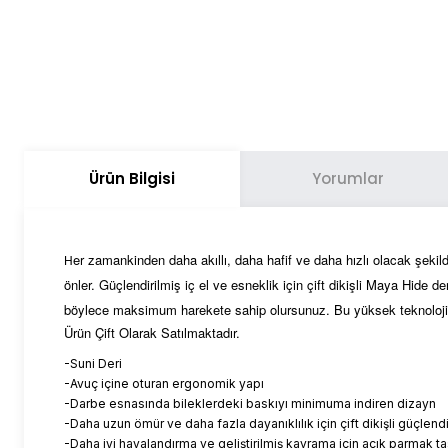
Ürün Bilgisi
Yorumlar
er zamankinden daha akıllı, daha hafif ve daha hızlı olacak şekild
H
önler. Güçlendirilmiş iç el ve esneklik için çift dikişli Maya Hide 
böylece maksimum harekete sahip olursunuz. Bu yüksek teknolojil
Ürün Çift Olarak Satılmaktadır.
-Suni Deri
-Avuç içine oturan ergonomik yapı
-Darbe esnasında bileklerdeki baskıyı minimuma indiren dizayn
-Daha uzun ömür ve daha fazla dayanıklılık için çift dikişli güçlendir
-Daha iyi havalandırma ve geliştirilmiş kavrama için açık parmak ta