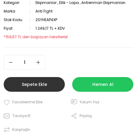
Kategori
Ekipmanlar
,
Ellik - Lapa
,
Antrenman Ekipmanları
Marka
Anti Fight
Stok Kodu
2SYHEAP4XP
Fiyat
1.249,17 TL + KDV
*159,67 TL den başlayan taksitlerle!
Sepete Ekle
Hemen Al
Yorum Yaz
Tavsiye Et
Paylaş
Karşılaştır