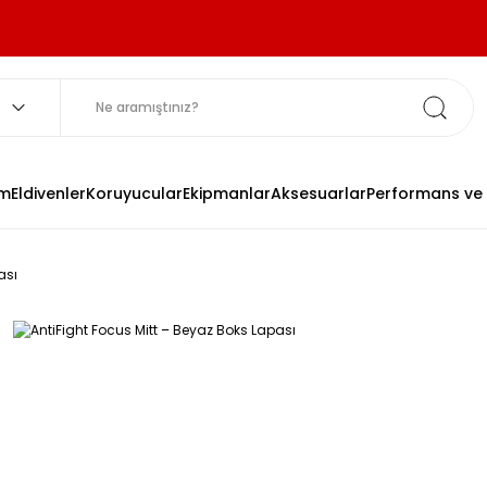
im
Eldivenler
Koruyucular
Ekipmanlar
Aksesuarlar
Performans ve
ası