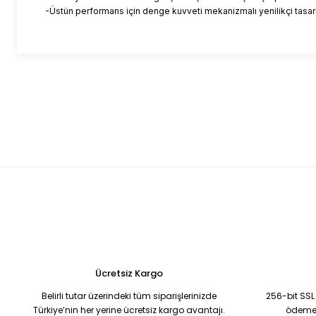
-Üstün performans için denge kuvveti mekanizmalı yenilikçi tasa
Bu ürünün fiyat bilgisi, resim, ürün açıklamalarında ve diğer
Bandajlar çok güzel
Görüş ve önerileriniz için teşekkür ederiz.
M... T... | 13/07/2024
Ürün resmi kalitesiz, bozuk veya görüntülenemiyor.
Ürün açıklamasında eksik bilgiler bulunuyor.
Deneyimini Paylaş
Ürün bilgilerinde hatalar bulunuyor.
Ürün fiyatı diğer sitelerden daha pahalı.
Bu ürüne benzer farklı alternatifler olmalı.
Ücretsiz Kargo
Belirli tutar üzerindeki tüm siparişlerinizde
256-bit SSL 
Türkiye’nin her yerine ücretsiz kargo avantajı.
ödemel