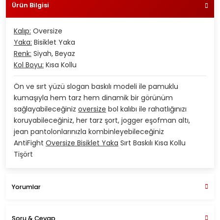
Ürün Bilgisi
Kalıp:
Oversize
Yaka:
Bisiklet Yaka
Renk:
Siyah, Beyaz
Kol Boyu:
Kısa Kollu
Ön ve sırt yüzü slogan baskılı modeli ile pamuklu
kumaşıyla hem tarz hem dinamik bir görünüm
sağlayabileceğiniz
oversize
bol kalıbı ile rahatlığınızı
koruyabileceğiniz, her tarz şort, jogger eşofman altı,
jean pantolonlarınızla kombinleyebileceğiniz
AntiFight
Oversize Bisiklet Yaka
Sırt Baskılı Kısa Kollu
Tişört
Yorumlar
Soru & Cevap