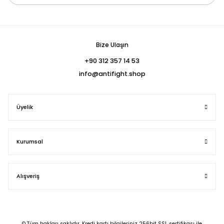
Bize Ulaşın
+90 312 357 14 53
info@antifight.shop
Üyelik
Kurumsal
Alışveriş
© Tüm hakları saklıdır. Kredi kartı bilgileriniz 256bit SSL sertifikası ile