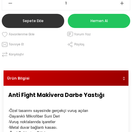
leri
Sepete Ekle
Hemen Al
Yorum Yaz
i
Tavsiye Et
Paylaş
Karşılaştır
Ürün Bilgisi
Anti Fight Makivera Darbe Yastığı
-Özel tasarımı sayesinde gerçekçi vuruş açıları
-Dayanıklı Mikrofiber Suni Deri
-Vuruş noktalarında işaretler
-Metal duvar bağlantı kasası.