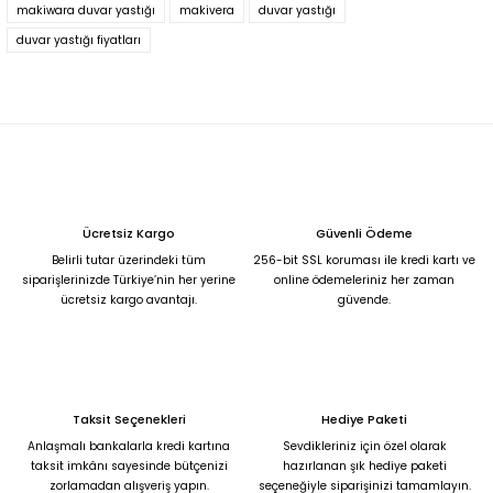
M... T... | 13/07/2024
makiwara duvar yastığı
makivera
duvar yastığı
Ürün resmi kalitesiz, bozuk veya görüntülenemiyor.
duvar yastığı fiyatları
Ürün açıklamasında eksik bilgiler bulunuyor.
Deneyimini Paylaş
Ürün bilgilerinde hatalar bulunuyor.
Ürün fiyatı diğer sitelerden daha pahalı.
Bu ürüne benzer farklı alternatifler olmalı.
Ücretsiz Kargo
Güvenli Ödeme
Belirli tutar üzerindeki tüm
256-bit SSL koruması ile kredi kartı ve
siparişlerinizde Türkiye’nin her yerine
online ödemeleriniz her zaman
ücretsiz kargo avantajı.
güvende.
Gönder
Taksit Seçenekleri
Hediye Paketi
Anlaşmalı bankalarla kredi kartına
Sevdikleriniz için özel olarak
taksit imkânı sayesinde bütçenizi
hazırlanan şık hediye paketi
zorlamadan alışveriş yapın.
seçeneğiyle siparişinizi tamamlayın.